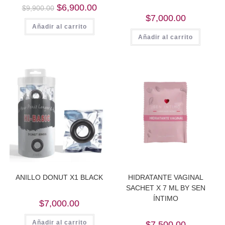
Original
Current
$
6,900.00
$
9,900.00
price
price
$
7,000.00
was:
is:
Añadir al carrito
$9,900.00.
$6,900.00.
Añadir al carrito
ANILLO DONUT X1 BLACK
HIDRATANTE VAGINAL
SACHET X 7 ML BY SEN
ÍNTIMO
$
7,000.00
Añadir al carrito
$
7,500.00