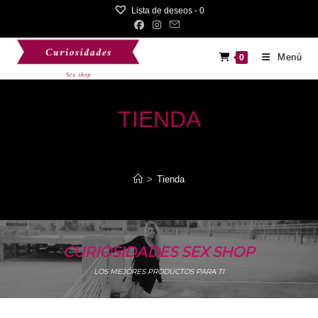
Saltar
Lista de deseos -
0
al
contenido
Menú
0
TIENDA
Los mejores productos eróticos - Solo en Curiosidades Sex
Shop
>
Tienda
CURIOSIDADES SEX SHOP
LOS MEJORES PRODUCTOS PARA TI