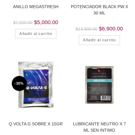
ANILLO MEGASTRESH
POTENCIADOR BLACK PW X
30 ML
Original
Current
$
5,000.00
$
7,000.00
price
price
Original
Curre
$
6,900.00
$
13,900.00
was:
is:
price
price
Añadir al carrito
$7,000.00.
$5,000.00.
was:
is:
Añadir al carrito
$13,900.00.
$6,90
-30%
Q VOLTA G SOBRE X 15GR
LUBRICANTE NEUTRO X 7
ML SEN INTIMO