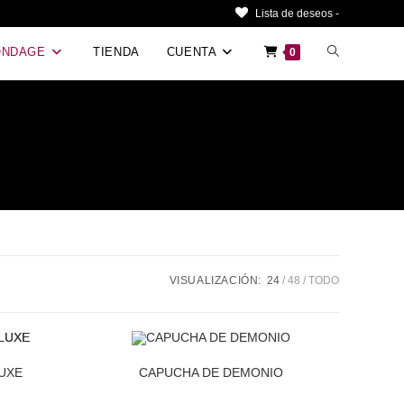
Lista de deseos -
Alternar
ONDAGE
TIENDA
CUENTA
0
búsqueda
de
la
web
VISUALIZACIÓN:
24
48
TODO
UXE
CAPUCHA DE DEMONIO