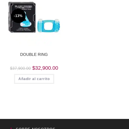
-13%
DOUBLE RING
Original
Current
$
32,900.00
$
37,900.00
price
price
was:
is:
Añadir al carrito
$37,900.00.
$32,900.00.