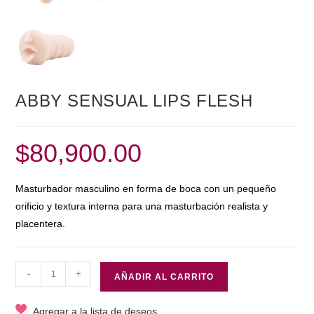
ABBY SENSUAL LIPS FLESH
$
80,900.00
Masturbador masculino en forma de boca con un pequeño
orificio y textura interna para una masturbación realista y
placentera.
ABBY
-
+
AÑADIR AL CARRITO
SENSUAL
LIPS
Agregar a la lista de deseos