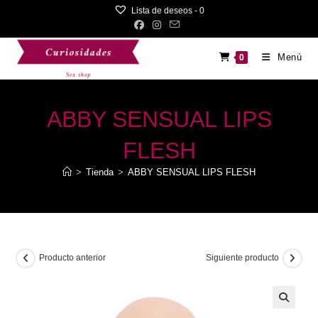
Saltar
Lista de deseos -
0
al
contenido
Menú
0
ABBY SENSUAL LIPS
FLESH
>
Tienda
>
ABBY SENSUAL LIPS FLESH
Producto anterior
Siguiente producto