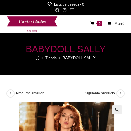
Saltar
Lista de deseos -
0
al
contenido
Menú
0
BABYDOLL SALLY
>
Tienda
>
BABYDOLL SALLY
Producto anterior
Siguiente producto