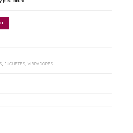
y pura locura
TO
S
,
JUGUETES
,
VIBRADORES