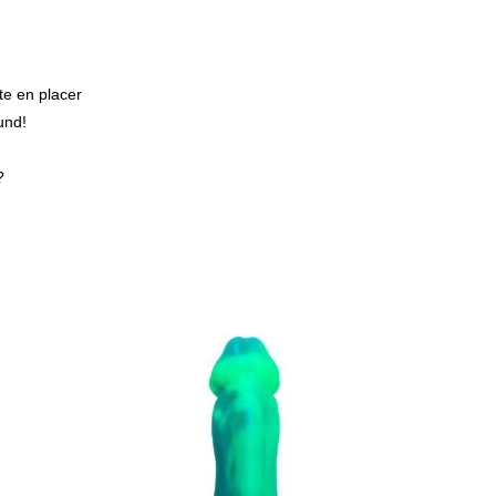
te en placer
und!
?