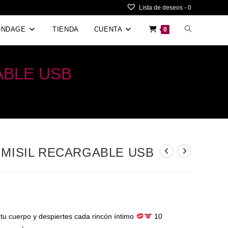
Lista de deseos -
0
Alternar
ONDAGE
TIENDA
CUENTA
0
búsqueda
ABLE USB
de
la
web
 MISIL RECARGABLE USB
 tu cuerpo y despiertes cada rincón íntimo
10