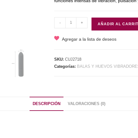
funciones intensas de vibración, pulsación 
BALA
-
+
AÑADIR AL CARRI
VIBRADOR
TIPO
Agregar a la lista de deseos
MISIL
RECARGABLE
USB
SKU:
CUJ2718
Categorías:
BALAS Y HUEVOS VIBRADORE
cantidad
DESCRIPCIÓN
VALORACIONES (0)