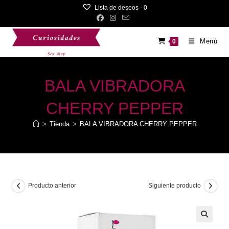
Saltar
Lista de deseos -
0
al
contenido
Menú
0
BALA VIBRADORA
CHERRY PEPPER
>
Tienda
>
BALA VIBRADORA CHERRY PEPPER
Producto anterior
Siguiente producto