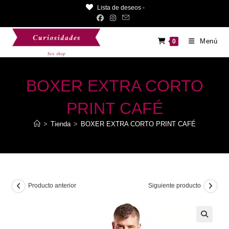
Saltar
Lista de deseos -
al
contenido
Menú
0
BOXER EXTRA CORTO
PRINT CAFÉ
>
Tienda
>
BOXER EXTRA CORTO PRINT CAFÉ
Producto anterior
Siguiente producto
🔍