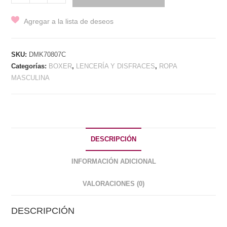
EXTRA
CORTO
Agregar a la lista de deseos
PRINT
CAFÉ
cantidad
SKU:
DMK70807C
Categorías:
BOXER
,
LENCERÍA Y DISFRACES
,
ROPA
MASCULINA
DESCRIPCIÓN
INFORMACIÓN ADICIONAL
VALORACIONES (0)
DESCRIPCIÓN