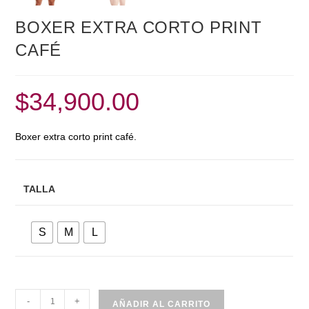
BOXER EXTRA CORTO PRINT
CAFÉ
$
34,900.00
Boxer extra corto print café.
TALLA
S
M
L
BOXER
-
+
AÑADIR AL CARRITO