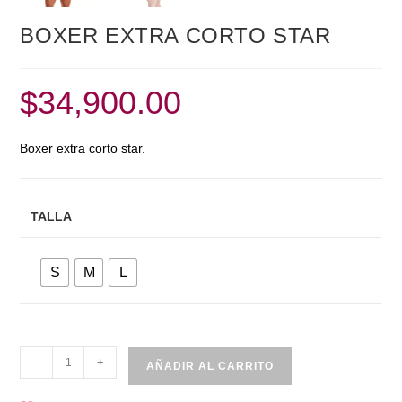
BOXER EXTRA CORTO STAR
$
34,900.00
Boxer extra corto star.
TALLA
S
M
L
BOXER
-
+
AÑADIR AL CARRITO
EXTRA
CORTO