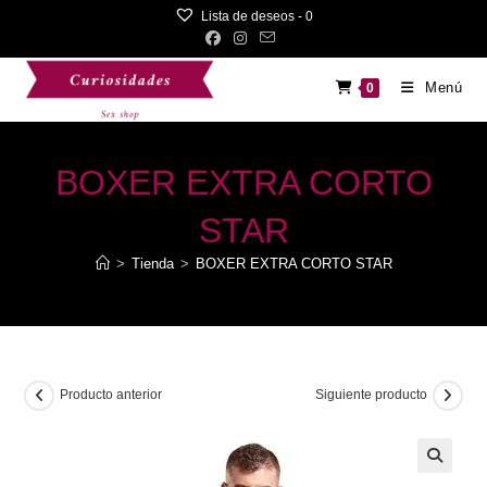
Saltar
Lista de deseos -
0
al
contenido
Menú
0
BOXER EXTRA CORTO
STAR
>
Tienda
>
BOXER EXTRA CORTO STAR
Producto anterior
Siguiente producto