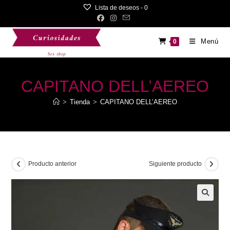
Saltar
Lista de deseos -
0
al
contenido
Menú
0
CAPITANO DELL’AEREO
>
Tienda
>
CAPITANO DELL’AEREO
Producto anterior
Siguiente producto