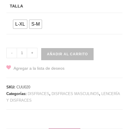
TALLA
L-XL
S-M
CAPITANO
-
+
AÑADIR AL CARRITO
DELL'AEREO
cantidad
Agregar a la lista de deseos
SKU:
CUU020
Categorías:
DISFRACES
,
DISFRACES MASCULINOS
,
LENCERÍA
Y DISFRACES