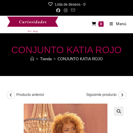
Saltar
Lista de deseos -
0
al
contenido
Menú
0
CONJUNTO KATIA ROJO
>
Tienda
>
CONJUNTO KATIA ROJO
Producto anterior
Siguiente producto