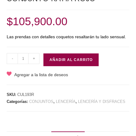
$
105,900.00
Las prendas con detalles coquetos resaltarán tu lado sensual.
CONJUNTO
-
+
AÑADIR AL CARRITO
KATIA
ROJO
Agregar a la lista de deseos
cantidad
SKU:
CUL193R
Categorías:
CONJUNTOS
,
LENCERÍA
,
LENCERÍA Y DISFRACES