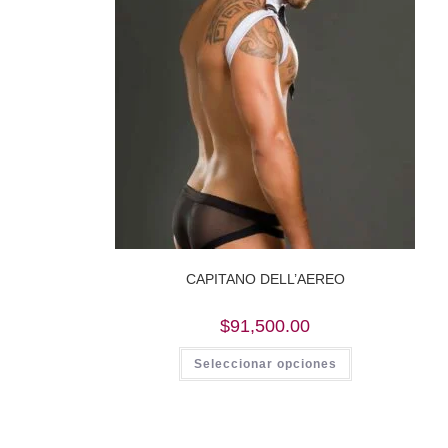
CAPITANO DELL’AEREO
$
91,500.00
Este
Seleccionar opciones
producto
tiene
múltiples
variantes.
Las
opciones