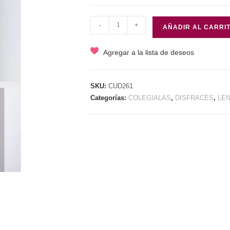
DISFRAZ
-
+
AÑADIR AL CARRI
COLEGIAL
AREN
Agregar a la lista de deseos
cantidad
SKU:
CUD261
Categorías:
COLEGIALAS
,
DISFRACES
,
LEN