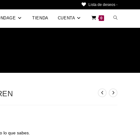
Lista de deseos -
Alternar
ONDAGE
TIENDA
CUENTA
0
búsqueda
de
la
web
REN
o lo que sabes.