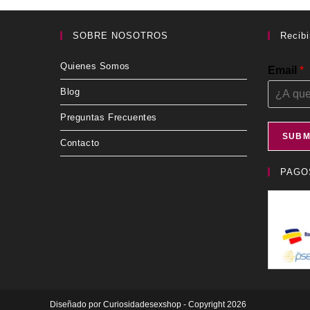
se
pueden
elegir
en
SOBRE NOSOTROS
Recibi
la
página
de
Quienes Somos
producto
Email
*
Blog
Preguntas Frecuentes
SUBM
Contacto
PAGO
Diseñado por
Curiosidadesexshop
- Copyright 2026