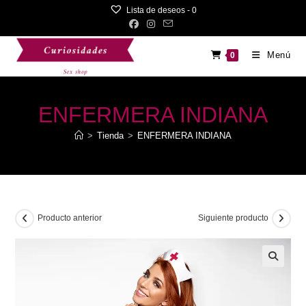
Saltar
Lista de deseos -
0
al
contenido
Menú
0
ENFERMERA INDIANA
>
Tienda
>
ENFERMERA INDIANA
Producto anterior
Siguiente producto