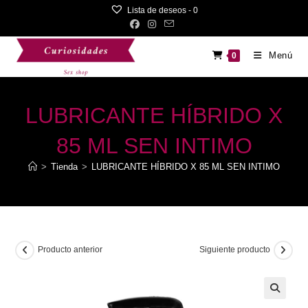
Saltar
Lista de deseos -
0
al
contenido
Menú
0
LUBRICANTE HÍBRIDO X
85 ML SEN INTIMO
>
Tienda
>
LUBRICANTE HÍBRIDO X 85 ML SEN INTIMO
Producto anterior
Siguiente producto