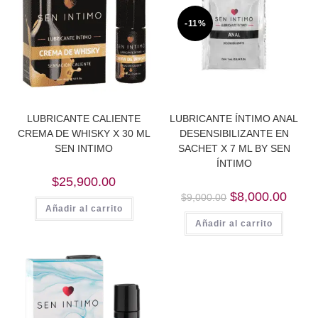
-11%
LUBRICANTE CALIENTE
LUBRICANTE ÍNTIMO ANAL
CREMA DE WHISKY X 30 ML
DESENSIBILIZANTE EN
SEN INTIMO
SACHET X 7 ML BY SEN
ÍNTIMO
$
25,900.00
Original
Curren
$
8,000.00
$
9,000.00
price
price
Añadir al carrito
was:
is:
Añadir al carrito
$9,000.00.
$8,000