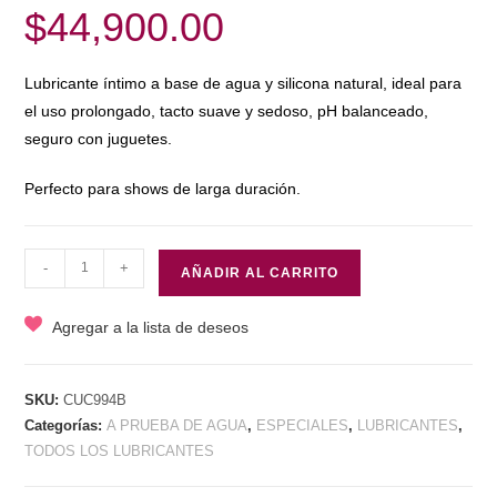
$
44,900.00
Lubricante íntimo a base de agua y silicona natural, ideal para
el uso prolongado, tacto suave y sedoso, pH balanceado,
seguro con juguetes.
Perfecto para shows de larga duración.
LUBRICANTE
-
+
AÑADIR AL CARRITO
HÍBRIDO
X
Agregar a la lista de deseos
85
ML
SEN
SKU:
CUC994B
Categorías:
A PRUEBA DE AGUA
,
ESPECIALES
,
LUBRICANTES
,
INTIMO
TODOS LOS LUBRICANTES
cantidad