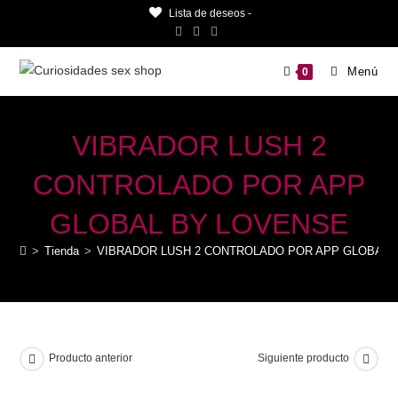
Saltar
Lista de deseos -
al
contenido
Menú
0
VIBRADOR LUSH 2
CONTROLADO POR APP
GLOBAL BY LOVENSE
>
Tienda
>
VIBRADOR LUSH 2 CONTROLADO POR APP GLOBAL 
Producto anterior
Siguiente producto