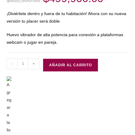
was:
is:
$602,900.00.
$499,900.00.
¡Diviértete dentro y fuera de tu habitación! Ahora con su nueva
versión tu placer será doble.
Huevo vibrador de alta potencia para conexión a plataformas
webcam o jugar en pareja.
VIBRADOR
-
+
AÑADIR AL CARRITO
LUSH
2
CONTROLADO
POR
APP
GLOBAL
BY
LOVENSE
cantidad