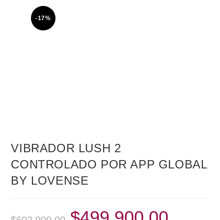
-17%
VIBRADOR LUSH 2
CONTROLADO POR APP GLOBAL
BY LOVENSE
$
499,900.00
Original
Current
$
602,900.00
price
price