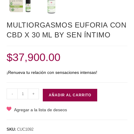
MULTIORGASMOS EUFORIA CON
CBD X 30 ML BY SEN ÍNTIMO
$
37,900.00
¡Renueva tu relación con sensaciones intensas!
MULTIORGASMOS
-
+
AÑADIR AL CARRITO
EUFORIA
CON
Agregar a la lista de deseos
CBD
X
30
SKU:
CUC1092