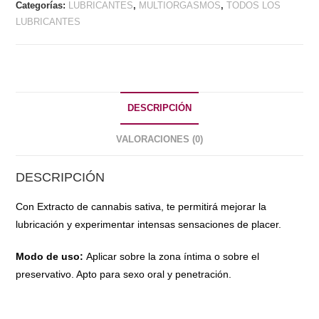
Categorías:
LUBRICANTES
,
MULTIORGASMOS
,
TODOS LOS
ML
LUBRICANTES
BY
SEN
ÍNTIMO
cantidad
DESCRIPCIÓN
VALORACIONES (0)
DESCRIPCIÓN
Con Extracto de cannabis sativa, te permitirá mejorar la
lubricación y experimentar intensas sensaciones de placer.
Modo de uso:
Aplicar sobre la zona íntima o sobre el
preservativo. Apto para sexo oral y penetración.