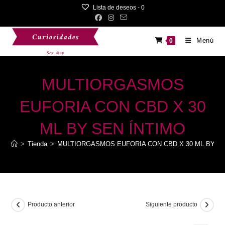
Saltar
Lista de deseos -
0
al
contenido
Menú
0
MULTIORGASMOS
EUFORIA CON CBD X 30
ML BY SEN ÍNTIMO
>
Tienda
>
MULTIORGASMOS EUFORIA CON CBD X 30 ML BY SE
Producto anterior
Siguiente producto