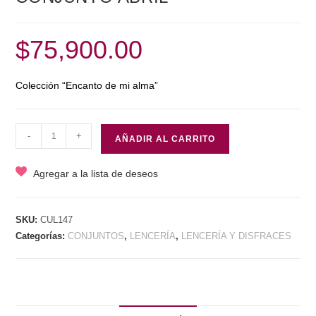
$
75,900.00
Colección “Encanto de mi alma”
CONJUNTO
-
+
AÑADIR AL CARRITO
ABRIL
cantidad
Agregar a la lista de deseos
SKU:
CUL147
Categorías:
CONJUNTOS
,
LENCERÍA
,
LENCERÍA Y DISFRACES