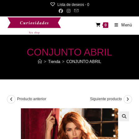
Saltar
Lista de deseos -
0
al
contenido
Menú
0
CONJUNTO ABRIL
>
Tienda
>
CONJUNTO ABRIL
Producto anterior
Siguiente producto