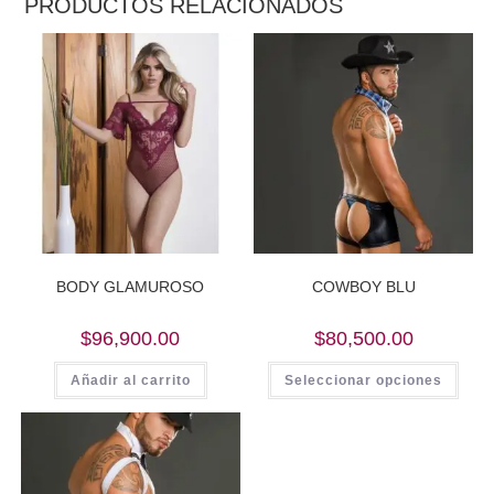
PRODUCTOS RELACIONADOS
BODY GLAMUROSO
COWBOY BLU
$
96,900.00
$
80,500.00
Este
Añadir al carrito
Seleccionar opciones
prod
tiene
múlti
varia
Las
opci
se
pued