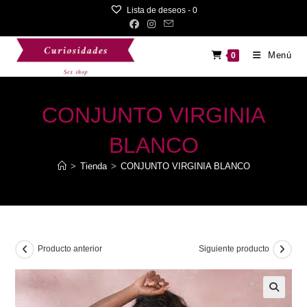
Saltar
Lista de deseos -
0
al
contenido
Menú
0
CONJUNTO VIRGINIA
BLANCO
>
Tienda
>
CONJUNTO VIRGINIA BLANCO
Producto anterior
Siguiente producto